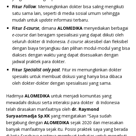
Fitur
Follow
. Memungkinkan dokter bisa saling mengikuti
satu sama lain, seperti di media sosial umum sehingga
mudah untuk
update
informasi terbaru.
Fitur
E-course
, dimana
ALOMEDIKA
menyediakan berbagai
e-course
dari beragam spesialisasi yang dapat diikuti oleh
seluruh dokter di Indonesia.
E-course
aksesibel dan fleksibel
dengan biaya terjangkau dan pilihan modul-modul yang bisa
diakses dengan waktu yang dapat disesuaikan dengan
jadwal praktek para dokter.
Fitur
Specialist only post
. Fitur ini memungkinkan dokter
spesialis untuk membuat diskusi yang hanya bisa dibaca
oleh dokter-dokter dengan spesialisasi yang sama.
Hadirnya
ALOMEDIKA
untuk menjadi komunitas yang
mewadahi diskusi serta interaksi para dokter di Indonesia
telah dirasakan manfaatnya oleh
dr. Raymond
Suryaatmadja Sp.KK
yang mengatakan “Saya sudah
bergabung dengan
ALOMEDIKA
sejak 2020 dan merasakan
banyak manfaatnya sejak itu. Posisi praktek saya yang berada
di kota Surabaya pastinya membuat terbatas untuk mengikuti