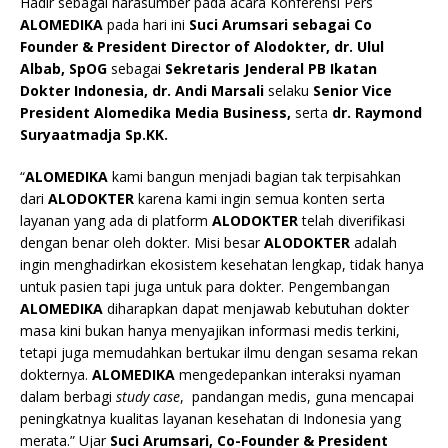
Hadir sebagai narasumber pada acara Konferensi Pers
ALOMEDIKA
pada hari ini
Suci Arumsari sebagai Co
Founder & President Director of Alodokter, dr. Ulul
Albab, SpOG
sebagai
Sekretaris Jenderal PB Ikatan
Dokter Indonesia, dr. Andi Marsali
selaku
Senior Vice
President Alomedika Media Business,
serta
dr. Raymond
Suryaatmadja Sp.KK.
“
ALOMEDIKA
kami bangun menjadi bagian tak terpisahkan
dari
ALODOKTER
karena kami ingin semua konten serta
layanan yang ada di platform
ALODOKTER
telah diverifikasi
dengan benar oleh dokter. Misi besar
ALODOKTER
adalah
ingin menghadirkan ekosistem kesehatan lengkap, tidak hanya
untuk pasien tapi juga untuk para dokter. Pengembangan
ALOMEDIKA
diharapkan dapat menjawab kebutuhan dokter
masa kini bukan hanya menyajikan informasi medis terkini,
tetapi juga memudahkan bertukar ilmu dengan sesama rekan
dokternya.
ALOMEDIKA
mengedepankan interaksi nyaman
dalam berbagi
study case
, pandangan medis, guna mencapai
peningkatnya kualitas layanan kesehatan di Indonesia yang
merata.” Ujar
Suci Arumsari, Co-Founder & President