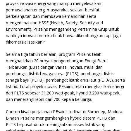
proyek inovasi energi yang mampu menyelesaikan
permasalahan energi masyarakat sekitar, bersifat
berkelanjutan dan membawa kemandirian serta
mengedepankan HSSE (Health, Safety, Security and
Environment). PFsains menggandeng Pertamina Grup untuk
nantinya inovasi mereka tidak hanya dikembangkan tapi juga
dikomersialisasikan,”
Selama tiga tahun berjalan, program PFsains telah
menghadirkan 20 proyek pengembangan Energi Baru
Terbarukan (EBT) dengan variasi inovasi, mulai dari
pembangkit listrik tenaga surya (PLTS), pembangkit listrik
tenaga bayu (PLTB), pembangkit listrik arus laut (PLTAL), serta
hybrid. Total proyek inovasi PFsains telah menghasilkan energi
dari PLTS sebesar 31.200 watt-peak, hybrid 3.200 watt-peak,
dan menerangi lebih dari 700 kepala keluarga.
Contoh kisah perjalanan PFsains terlihat di Sumenep, Madura.
Binaan PFsains mengembangkan hybrid sistem PLTB dan
PLTS terpusat untuk meningkatkan akses listrik yang
sebelumnya hanya terpenuhi untuk 2 jam/minggu. Kemudian,