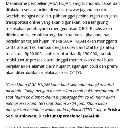
Mekanisme pembelian JAGA HUJAN sangat mudah, cepat dan
dilakukan secara online di website www.jagahujan.co.id.
Setelah mengisi data diri, pilih tanggal perlindungan dan jenis
transportasi online yang akan digunakan, bisa langsung
melakukan pembayaran menggunakan QRIS. E-polis akan
dikirimkan via email kurang dari lima menit. Jika pada hari
perjalanan terjadi hujan, maka JAGA HUJAN akan mengganti
tarif transportasi sampai dengan 60% dari total harga atau
maksimal Rp50.000,- untuk motor dan Rp150.000,- untuk
mobil. Untuk proses klaim, tinggal meneruskan email bukti
perjalanan ke alamat claim.hujan@jagahujan.co.id dan premi
akan dikembalikan melalui aplikasi OTTO.
“Cara klaim
JAGA HUJAN
kami buat semudah mungkin untuk
nasabah. Cukup dengan meneruskan email bukti perjalanan di
saat hujan ke alamat
claim.hujan@jagadiri.co.id
. Kami akan
memproses klaim tersebut dalam 2×24 jam. Klaim akan
dibayarkan melalui e-wallet pada aplikasi OTTO.”
papar
Priska
Sari Kurniawan
,
Direktur Operasional JAGADIRI.
“
JAGA HUJAN
merupakan bentuk nyata dari komitmen Asuransi