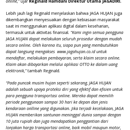
online,”
ujar
Reginald Hamdani Direktur Utama JAGADIRI.
Lebih jauh lagi Reginald menjelaskan bahwa JAGA HUJAN juga
dikembangkan menyesuaikan dengan kebiasaan masyarakat
saat ini menggunakan aplikasi digital dalam keseharian,
termasuk untuk aktivitas finansial
. “Kami ingin semua pengguna
JAGA HUJAN
dapat melakukan seluruh prosedur dengan mudah
secara online. Oleh karena itu, siapa pun yang membutuhkan
dapat langsung mengakses
www.jagahujan.co.id
untuk
mendaftar, melakukan pembayaran, serta klaim secara online.
Klaim akan dibayarkan melalui aplikasi OTTO ke dalam uang
elektronik,”
tambah Reginald.
“Pada puncak musim hujan seperti sekarang,
JAGA HUJAN
adalah sebuah upaya proteksi diri yang efektif dan efisien untuk
para pengguna transportasi online. Mereka dapat memilih
periode penggunaan sampai 30 hari ke depan dan jenis
kendaraan onlline yang digunakan. Jika terjadi kecelakaan,
JAGA
HUJAN
memberikan santunan meninggal dunia sampai dengan
10 juta rupiah dan juga mendapatkan penggantian dari
lonjakan harga transportasi online, baik mobil maupun motor,