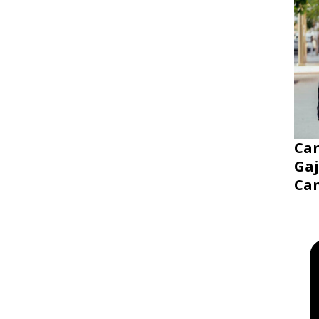
Ca
Gaj
Ca