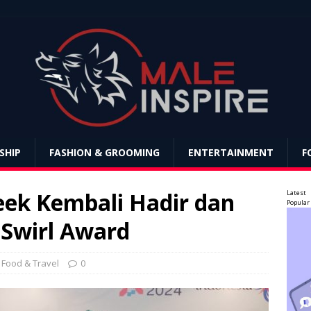
SHIP
FASHION & GROOMING
ENTERTAINMENT
F
eek Kembali Hadir dan
Latest
Popular
Swirl Award
,
Food & Travel
0