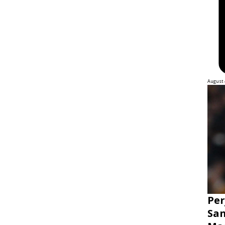
August 
Per
San