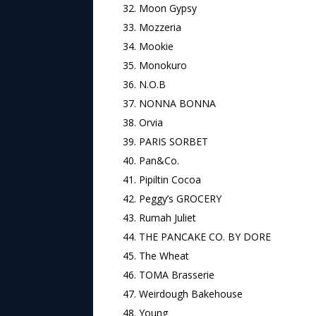
Moon Gypsy
Mozzeria
Mookie
Monokuro
N.O.B
NONNA BONNA
Orvia
PARIS SORBET
Pan&Co.
Pipiltin Cocoa
Peggy’s GROCERY
Rumah Juliet
THE PANCAKE CO. BY DORE
The Wheat
TOMA Brasserie
Weirdough Bakehouse
Young