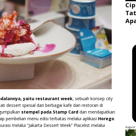
Cip
Tat
Ap
dalannya, yaitu restaurant week
, sebuah konsep city
 dessert spesial dari berbagai kafe dan restoran di
ngumpulkan
stempel pada Stamp Card
dan mendapatkan
ap pembelian menu edisi terbatas melalui aplikasi
Horego
.
rasi melalui “Jakarta Dessert Week” Placelist melalui
August 