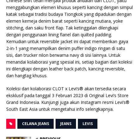
Chinese Shirt telah menjadi produk andalan dari CLOT, yaitu
menggabungkan elemen khusus seperti kancing dengan simpul
katak sebagai tradisi budaya Tiongkok yang dipadukan dengan
elemen kemeja denim barat seperti kancing mutiara, yoke
stitching, dan saku front flap. Tak ketinggalan dilengkapi
dengan penggunaan lining flanel dan quilted padding.
Kemudian untuk reversible jacket ini dapat memberikan gaya
2-in-1 yang menampilkan denim puffer indigo ringan di satu
sisi, dan trucker nilon berwarna navy di sisi lainnya. Untuk
menandai kolaborasi yang spesial ini, setiap bagian dari koleksi
ini dilengkapi dengan leather back patch, kancing reversible,
dan hangtag khusus.
Koleksi dari kolaborasi CLOT x Levi’s® akan tersedia secara
eksklusif pada tanggal 3 Februari 2023 di Original Levi’s Store
Grand Indonesia. Kunjungi juga akun Instagram resmi Levi’s®
South East Asia untuk mengetahui info selengkapnya.
CELANA JEANS
JEANS
LEVIS
PREVIOUS