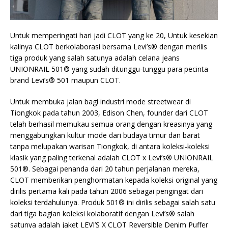
Untuk memperingati hari jadi CLOT yang ke 20, Untuk kesekian
kalinya CLOT berkolaborasi bersama Levi’s® dengan merilis
tiga produk yang salah satunya adalah celana jeans
UNIONRAIL 501® yang sudah ditunggu-tunggu para pecinta
brand Levi’s® 501 maupun CLOT.
Untuk membuka jalan bagi industri mode streetwear di
Tiongkok pada tahun 2003, Edison Chen, founder dari CLOT
telah berhasil memukau semua orang dengan kreasinya yang
menggabungkan kultur mode dari budaya timur dan barat
tanpa melupakan warisan Tiongkok, di antara koleksi-koleksi
klasik yang paling terkenal adalah CLOT x Levi’s® UNIONRAIL
501®. Sebagai penanda dari 20 tahun perjalanan mereka,
CLOT memberikan penghormatan kepada koleksi original yang
dirilis pertama kali pada tahun 2006 sebagai pengingat dari
koleksi terdahulunya. Produk 501® ini dirilis sebagai salah satu
dari tiga bagian koleksi kolaboratif dengan Levi’s® salah
satunya adalah jaket LEVI’S X CLOT Reversible Denim Puffer