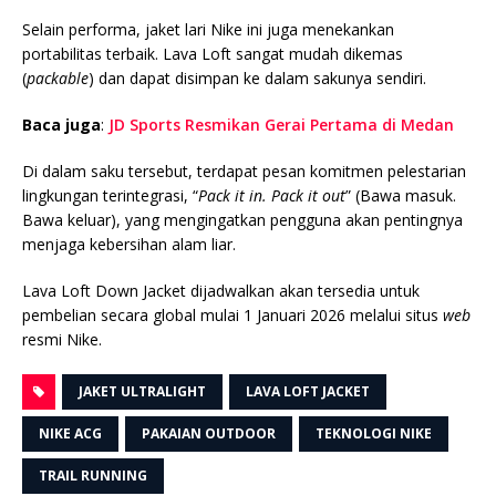
Selain performa, jaket lari Nike ini juga menekankan
portabilitas terbaik.
Lava Loft sangat mudah dikemas
(
packable
) dan dapat disimpan ke dalam sakunya sendiri.
Baca juga
:
JD Sports Resmikan Gerai Pertama di Medan
Di dalam saku tersebut, terdapat pesan komitmen pelestarian
lingkungan terintegrasi, “
Pack it in. Pack it out
” (Bawa masuk.
Bawa keluar), yang mengingatkan pengguna akan pentingnya
menjaga kebersihan alam liar.
Lava Loft Down Jacket dijadwalkan akan tersedia untuk
pembelian secara global mulai
1 Januari 2026
melalui situs
web
resmi Nike.
JAKET ULTRALIGHT
LAVA LOFT JACKET
NIKE ACG
PAKAIAN OUTDOOR
TEKNOLOGI NIKE
TRAIL RUNNING