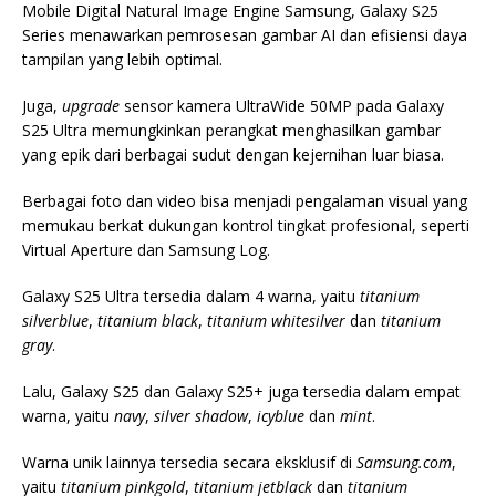
Mobile Digital Natural Image Engine Samsung, Galaxy S25
Series menawarkan pemrosesan gambar AI dan efisiensi daya
tampilan yang lebih optimal.
Juga,
upgrade
sensor kamera UltraWide 50MP pada Galaxy
S25 Ultra memungkinkan perangkat menghasilkan gambar
yang epik dari berbagai sudut dengan kejernihan luar biasa.
Berbagai foto dan video bisa menjadi pengalaman visual yang
memukau berkat dukungan kontrol tingkat profesional, seperti
Virtual Aperture dan Samsung Log.
Galaxy S25 Ultra tersedia dalam 4 warna, yaitu
titanium
silverblue
,
titanium black
,
titanium whitesilver
dan
titanium
gray
.
Lalu, Galaxy S25 dan Galaxy S25+ juga tersedia dalam empat
warna, yaitu
navy
,
silver shadow
,
icyblue
dan
mint
.
Warna unik lainnya tersedia secara eksklusif di
Samsung.com
,
yaitu
titanium pinkgold
,
titanium jetblack
dan
titanium