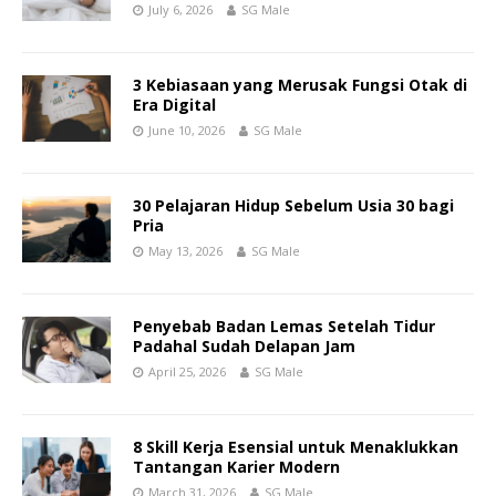
July 6, 2026
SG Male
3 Kebiasaan yang Merusak Fungsi Otak di
Era Digital
June 10, 2026
SG Male
30 Pelajaran Hidup Sebelum Usia 30 bagi
Pria
May 13, 2026
SG Male
Penyebab Badan Lemas Setelah Tidur
Padahal Sudah Delapan Jam
April 25, 2026
SG Male
8 Skill Kerja Esensial untuk Menaklukkan
Tantangan Karier Modern
March 31, 2026
SG Male