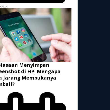
7, 2026
biasaan Menyimpan
eenshot di HP: Mengapa
ta Jarang Membukanya
mbali?