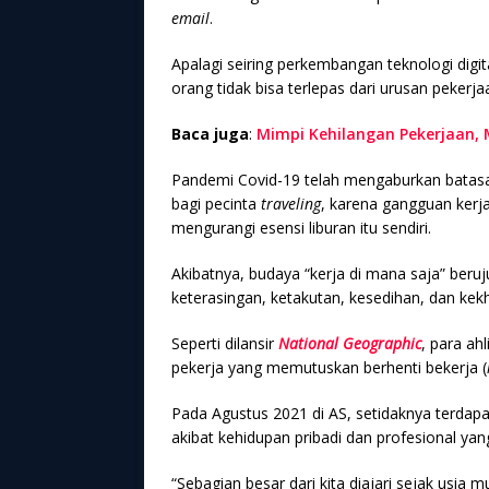
email
.
Apalagi seiring perkembangan teknologi digi
orang tidak bisa terlepas dari urusan pekerj
Baca juga
:
Mimpi Kehilangan Pekerjaan, 
Pandemi Covid-19 telah mengaburkan batasan 
bagi pecinta
traveling
, karena gangguan kerja
mengurangi esensi liburan itu sendiri.
Akibatnya, budaya “kerja di mana saja” ber
keterasingan, ketakutan, kesedihan, dan kek
Seperti dilansir
National Geographic
, para a
pekerja yang memutuskan berhenti bekerja (
Pada Agustus 2021 di AS, setidaknya terdapat
akibat kehidupan pribadi dan profesional yan
“Sebagian besar dari kita diajari sejak usia 