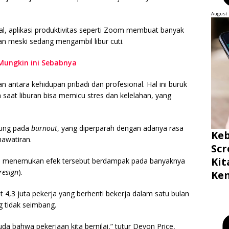
August 
tal, aplikasi produktivitas seperti Zoom membuat banyak
aan meski sedang mengambil libur cuti.
Mungkin ini Sebabnya
antara kehidupan pribadi dan profesional. Hal ini buruk
 saat liburan bisa memicu stres dan kelelahan, yang
ujung pada
burnout
, yang diperparah dengan adanya rasa
Ke
hawatiran.
Scr
Ki
hli menemukan efek tersebut berdampak pada banyaknya
resign
).
Ke
 4,3 juta pekerja yang berhenti bekerja dalam satu bulan
g tidak seimbang.
muda bahwa pekerjaan kita bernilai,” tutur Devon Price,