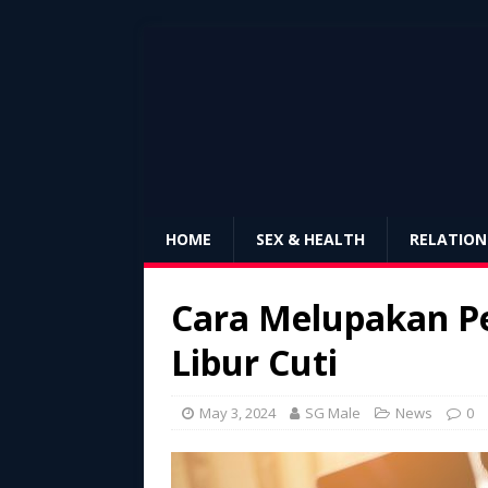
HOME
SEX & HEALTH
RELATION
Cara Melupakan P
Libur Cuti
May 3, 2024
SG Male
News
0