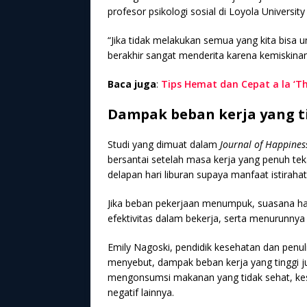
profesor psikologi sosial di Loyola University
“Jika tidak melakukan semua yang kita bisa 
berakhir sangat menderita karena kemiskinan
Baca juga
:
Tips Hemat dan Cepat a la ‘T
Dampak beban kerja yang t
Studi yang dimuat dalam
Journal of Happine
bersantai setelah masa kerja yang penuh tek
delapan hari liburan supaya manfaat istiraha
Jika beban pekerjaan menumpuk, suasana hat
efektivitas dalam bekerja, serta menurunn
Emily Nagoski, pendidik kesehatan dan penu
menyebut, dampak beban kerja yang tinggi ju
mengonsumsi makanan yang tidak sehat, kese
negatif lainnya.