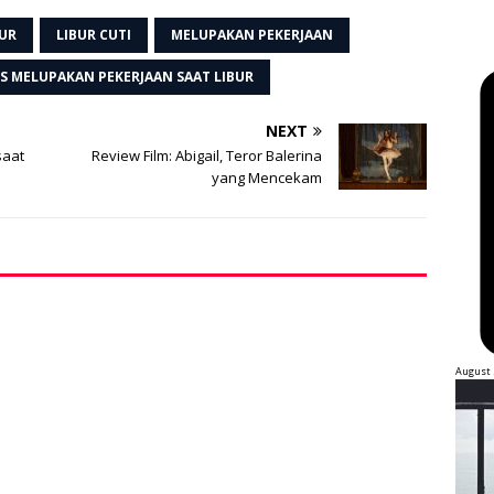
BUR
LIBUR CUTI
MELUPAKAN PEKERJAAN
PS MELUPAKAN PEKERJAAN SAAT LIBUR
NEXT
saat
Review Film: Abigail, Teror Balerina
yang Mencekam
August 