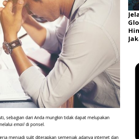
Jel
Glo
Hin
Jak
uti, sebagian dari Anda mungkin tidak dapat melupakan
melalui
email
di ponsel.
rja menjadi sulit diterapkan semenjak adanya internet dan