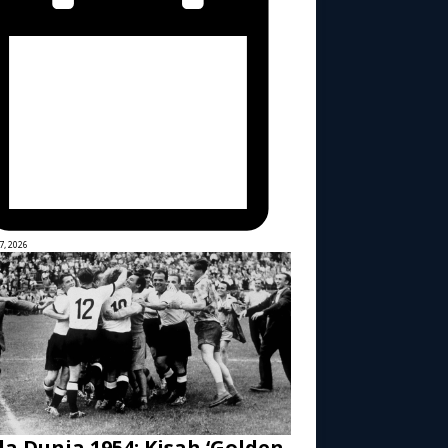
7, 2026
la Dunia 1954: Kisah ‘Golden